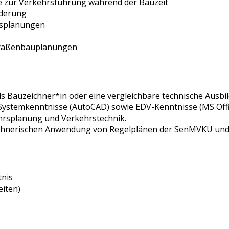
e zur Verkehrsführung während der Bauzeit
lderung
rsplanungen
Straßenbauplanungen
s Bauzeichner*in oder eine vergleichbare technische Ausbi
ystemkenntnisse (AutoCAD) sowie EDV-Kenntnisse (MS Offi
hrsplanung und Verkehrstechnik.
zeichnerischen Anwendung von Regelplänen der SenMVKU und
tnis
eiten)